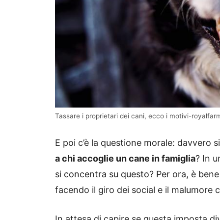
Tassare i proprietari dei cani, ecco i motivi-royalfarm
E poi c’è la questione morale: davvero s
a chi accoglie un cane in famiglia
? In 
si concentra su questo? Per ora, è bene ri
facendo il giro dei social e il malumore 
In attesa di capire se questa imposta div