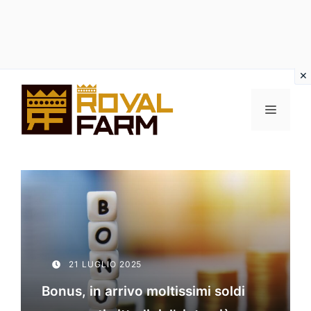
Vai
al
MENU
contenuto
21 LUGLIO 2025
Bonus, in arrivo moltissimi soldi