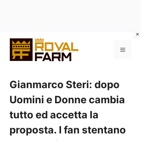
Vai
al
MENU
contenuto
Gianmarco Steri: dopo
Uomini e Donne cambia
tutto ed accetta la
proposta. I fan stentano