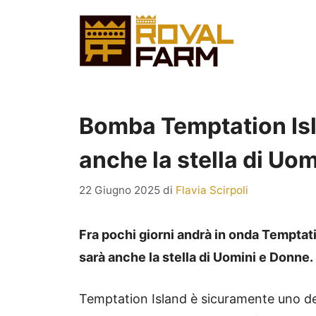
Vai
al
contenuto
Bomba Temptation Isla
anche la stella di Uo
22 Giugno 2025
di
Flavia Scirpoli
Fra pochi giorni andrà in onda Temptati
sarà anche la stella di Uomini e Donne. E
Temptation Island è sicuramente uno dei p