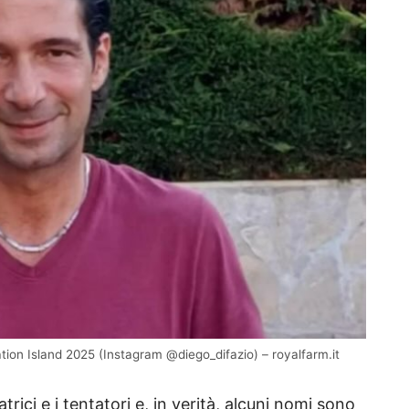
ation Island 2025 (Instagram @diego_difazio) – royalfarm.it
trici e i tentatori e, in verità, alcuni nomi sono