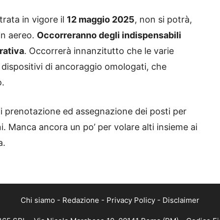
trata in vigore il
12 maggio 2025
, non si potrà,
 in aereo.
Occorreranno degli indispensabili
rativa
. Occorrerà innanzitutto che le varie
dispositivi di ancoraggio omologati, che
o.
i prenotazione ed assegnazione dei posti per
i. Manca ancora un po’ per volare alti insieme ai
a.
Chi siamo
-
Redazione
-
Privacy Policy
-
Disclaimer