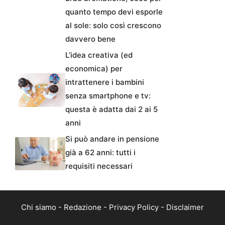
quanto tempo devi esporle
al sole: solo così crescono
davvero bene
L’idea creativa (ed
economica) per
intrattenere i bambini
senza smartphone e tv:
questa è adatta dai 2 ai 5
anni
Si può andare in pensione
già a 62 anni: tutti i
requisiti necessari
Chi siamo
-
Redazione
-
Privacy Policy
-
Disclaimer