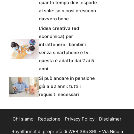
quanto tempo devi esporle
al sole: solo così crescono
davvero bene
L’idea creativa (ed
economica) per
intrattenere i bambini
senza smartphone e tv:
questa è adatta dai 2 ai 5
anni
Si può andare in pensione
già a 62 anni: tutti i
requisiti necessari
Chi siamo
-
Redazione
-
Privacy Policy
-
Disclaimer
Royalfarm.it di proprietà di WEB 365 SRL - Via Nicola