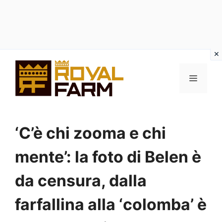
Vai
al
MENU
contenuto
‘C’è chi zooma e chi
mente’: la foto di Belen è
da censura, dalla
farfallina alla ‘colomba’ è