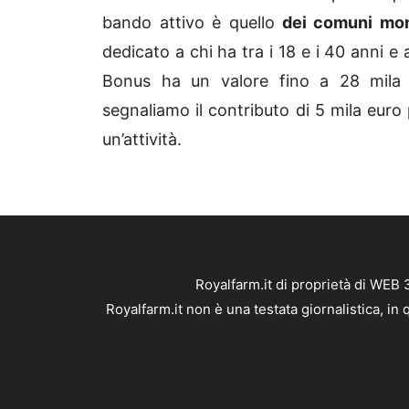
bando attivo è quello
dei comuni mont
dedicato a chi ha tra i 18 e i 40 anni e 
Bonus ha un valore fino a 28 mila eu
segnaliamo il contributo di 5 mila euro 
un’attività.
Royalfarm.it di proprietà di WEB
Royalfarm.it non è una testata giornalistica, i