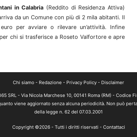
ani in Calabria
(Reddito di Residenza Attiva)
arriva da un Comune con più di 2 mila abitanti. Il
ro per avviare o rilevare un’attività. Infine
per chi si trasferisce a Roseto Valfortore e apre
Chi siamo
-
Redazione
-
Privacy Policy
-
Disclaimer
 365 SRL - Via Nicola Marchese 10, 00141 Roma (RM) - Codice Fis
n quanto viene aggiornato senza alcuna periodicità. Non può perta
della legge n. 62 del 07.03.2001
Copyright ©2026 - Tutti i diritti riservati -
Contattaci