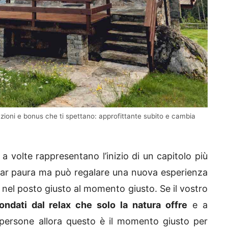
azioni e bonus che ti spettano: approfittante subito e cambia
volte rappresentano l’inizio di un capitolo più
uò far paura ma può regalare una nuova esperienza
 nel posto giusto al momento giusto. Se il vostro
ondati dal relax che solo la natura offre
e a
persone allora questo è il momento giusto per