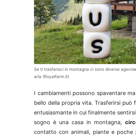
Se ti trasferisci in montagna ci sono diverse agevol
aria (Royalfarm.it)
I cambiamenti possono spaventare ma a 
bello della propria vita. Trasferirsi p
entusiasmante in cui finalmente sentirsi
sogno è una casa in montagna,
circ
contatto con animali, piante e poche 