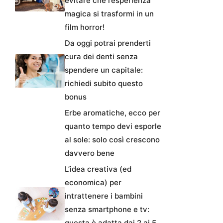
evitare che l’esperienza
magica si trasformi in un
film horror!
Da oggi potrai prenderti
cura dei denti senza
spendere un capitale:
richiedi subito questo
bonus
Erbe aromatiche, ecco per
quanto tempo devi esporle
al sole: solo così crescono
davvero bene
L’idea creativa (ed
economica) per
intrattenere i bambini
senza smartphone e tv:
questa è adatta dai 2 ai 5